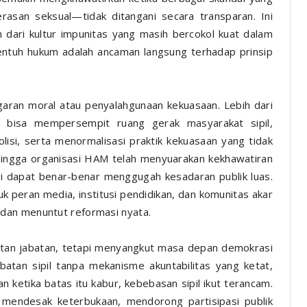
asan seksual—tidak ditangani secara transparan. Ini
 dari kultur impunitas yang masih bercokol kuat dalam
isentuh hukum adalah ancaman langsung terhadap prinsip
aran moral atau penyalahgunaan kekuasaan. Lebih dari
g bisa mempersempit ruang gerak masyarakat sipil,
olisi, serta menormalisasi praktik kekuasaan yang tidak
s, hingga organisasi HAM telah menyuarakan kekhawatiran
ni dapat benar-benar menggugah kesadaran publik luas.
uk peran media, institusi pendidikan, dan komunitas akar
dan menuntut reformasi nyata.
atan jabatan, tetapi menyangkut masa depan demokrasi
abatan sipil tanpa mekanisme akuntabilitas yang ketat,
an ketika batas itu kabur, kebebasan sipil ikut terancam.
pi mendesak keterbukaan, mendorong partisipasi publik