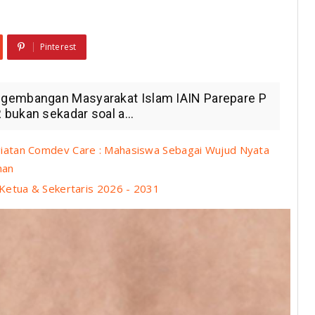
Pinterest
ngembangan Masyarakat Islam IAIN Parepare P
bukan sekadar soal a...
iatan Comdev Care : Mahasiswa Sebagai Wujud Nyata
han
Ketua & Sekertaris 2026 - 2031