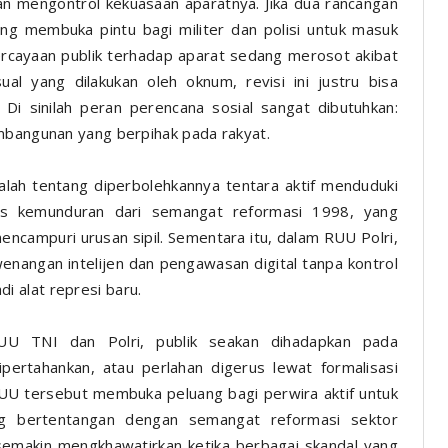
n mengontrol kekuasaan aparatnya. Jika dua rancangan
dang membuka pintu bagi militer dan polisi untuk masuk
epercayaan publik terhadap aparat sedang merosot akibat
al yang dilakukan oleh oknum, revisi ini justru bisa
 Di sinilah peran perencana sosial sangat dibutuhkan:
embangunan yang berpihak pada rakyat.
lah tentang diperbolehkannya tentara aktif menduduki
 jelas kemunduran dari semangat reformasi 1998, yang
encampuri urusan sipil. Sementara itu, dalam RUU Polri,
enangan intelijen dan pengawasan digital tanpa kontrol
adi alat represi baru.
 UU TNI dan Polri, publik seakan dihadapkan pada
pertahankan, atau perlahan digerus lewat formalisasi
? RUU tersebut membuka peluang bagi perwira aktif untuk
ng bertentangan dengan semangat reformasi sektor
 semakin mengkhawatirkan ketika berbagai skandal yang