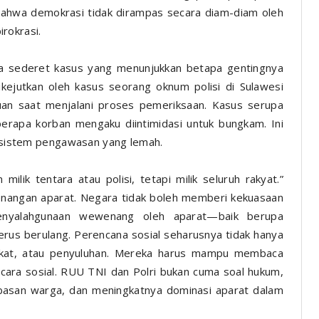
 bahwa demokrasi tidak dirampas secara diam-diam oleh
irokrasi.
a sederet kasus yang menunjukkan betapa gentingnya
dikejutkan oleh kasus seorang oknum polisi di Sulawesi
an saat menjalani proses pemeriksaan. Kasus serupa
eberapa korban mengaku diintimidasi untuk bungkam. Ini
al sistem pengawasan yang lemah.
lik tentara atau polisi, tetapi milik seluruh rakyat.”
wenangan aparat. Negara tidak boleh memberi kekuasaan
 penyalahgunaan wewenang oleh aparat—baik berupa
erus berulang. Perencana sosial seharusnya tidak hanya
rakat, atau penyuluhan. Mereka harus mampu membaca
cara sosial. RUU TNI dan Polri bukan cuma soal hukum,
bebasan warga, dan meningkatnya dominasi aparat dalam