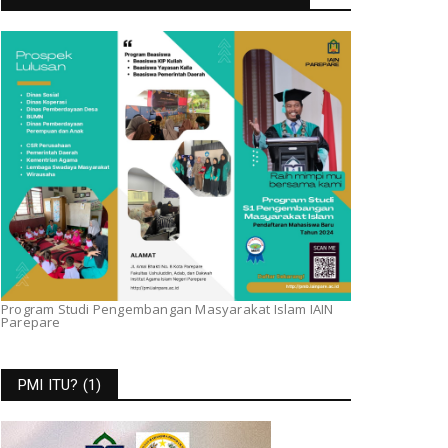
Program Studi Pengembangan Masyarakat Islam IAIN
Parepare
PMI ITU? (1)