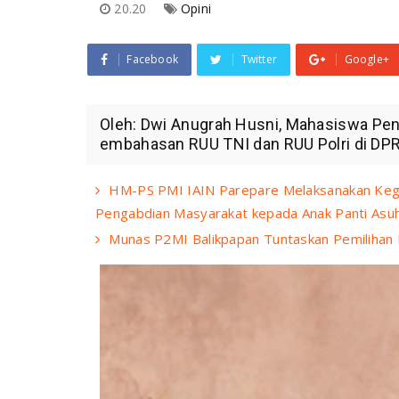
20.20
Opini
Facebook
Twitter
Google+
Oleh: Dwi Anugrah Husni, Mahasiswa Pe
embahasan RUU TNI dan RUU Polri di DPR 
HM-PS PMI IAIN Parepare Melaksanakan Keg
Pengabdian Masyarakat kepada Anak Panti Asu
Munas P2MI Balikpapan Tuntaskan Pemilihan 