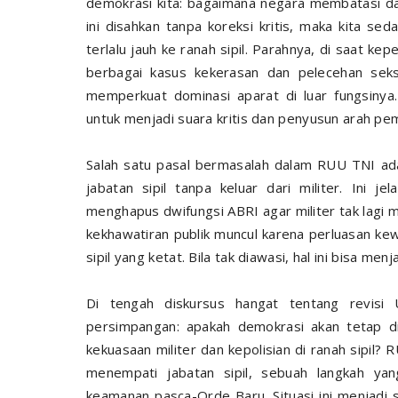
demokrasi kita: bagaimana negara membatasi da
ini disahkan tanpa koreksi kritis, maka kita se
terlalu jauh ke ranah sipil. Parahnya, di saat k
berbagai kasus kekerasan dan pelecehan seksu
memperkuat dominasi aparat di luar fungsinya.
untuk menjadi suara kritis dan penyusun arah p
Salah satu pasal bermasalah dalam RUU TNI ada
jabatan sipil tanpa keluar dari militer. Ini
menghapus dwifungsi ABRI agar militer tak lagi m
kekhawatiran publik muncul karena perluasan kew
sipil yang ketat. Bila tak diawasi, hal ini bisa menj
Di tengah diskursus hangat tentang revisi
persimpangan: apakah demokrasi akan tetap di
kekuasaan militer dan kepolisian di ranah sipil
menempati jabatan sipil, sebuah langkah ya
keamanan pasca-Orde Baru. Situasi ini menjadi