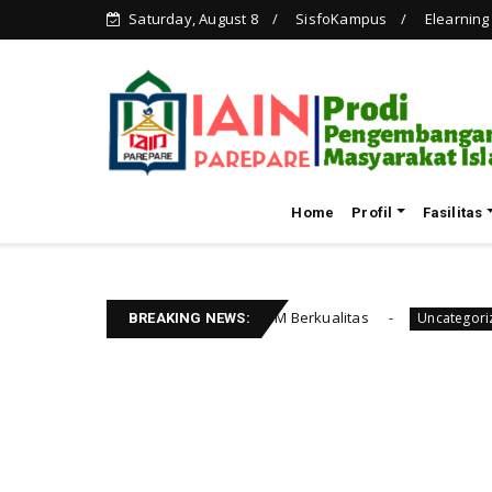
Saturday, August 8
SisfoKampus
Elearning
Home
Profil
Fasilitas
el Menuju SDM Berkualitas
Seminar Pemberdayaan
Uncategorized
BREAKING NEWS: