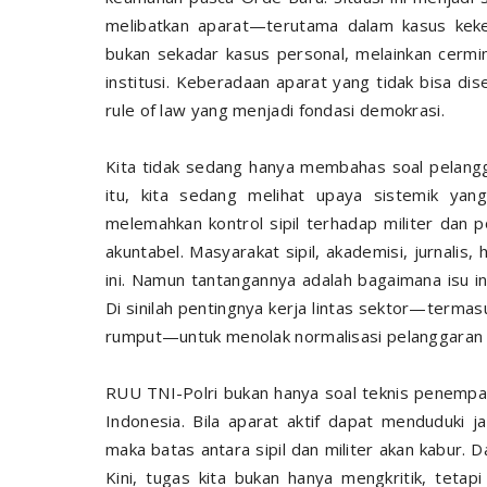
melibatkan aparat—terutama dalam kasus keker
bukan sekadar kasus personal, melainkan cermin
institusi. Keberadaan aparat yang tidak bisa d
rule of law yang menjadi fondasi demokrasi.
Kita tidak sedang hanya membahas soal pelangg
itu, kita sedang melihat upaya sistemik yan
melemahkan kontrol sipil terhadap militer dan p
akuntabel. Masyarakat sipil, akademisi, jurnali
ini. Namun tantangannya adalah bagaimana isu i
Di sinilah pentingnya kerja lintas sektor—termas
rumput—untuk menolak normalisasi pelanggaran 
RUU TNI-Polri bukan hanya soal teknis penemp
Indonesia. Bila aparat aktif dapat menduduki j
maka batas antara sipil dan militer akan kabur. D
Kini, tugas kita bukan hanya mengkritik, teta