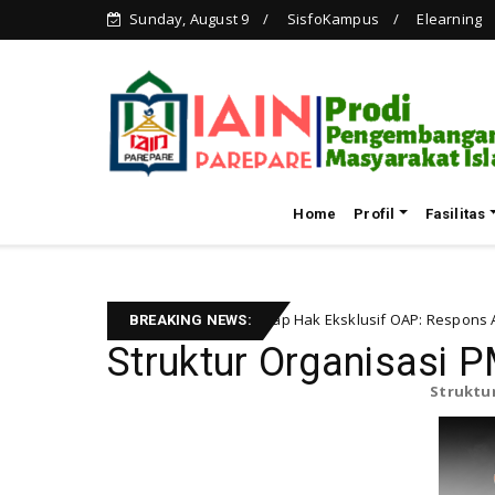
Sunday, August 9
SisfoKampus
Elearning
Home
Profil
Fasilitas
masi Negara terhadap Hak Eksklusif OAP: Respons Atas Kritik Dokumente
BREAKING NEWS:
Struktur Organisasi P
Struktur