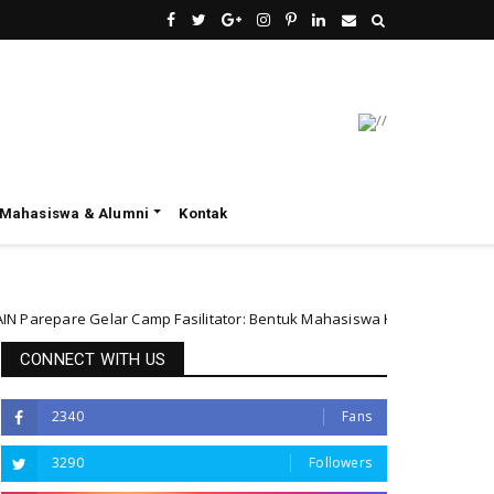
Mahasiswa & Alumni
Kontak
amp Fasilitator: Bentuk Mahasiswa Kredibel Menuju SDM Berkualitas
CONNECT WITH US
2340
Fans
3290
Followers