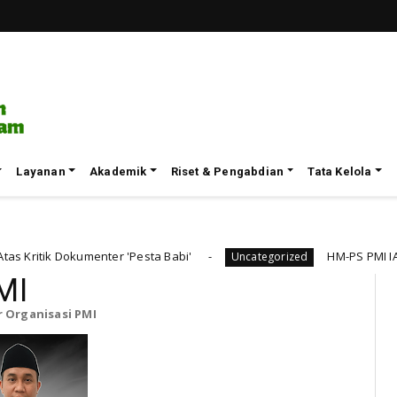
Layanan
Akademik
Riset & Pengabdian
Tata Kelola
r 'Pesta Babi'
HM-PS PMI IAIN Parepare Gelar C
Uncategorized
MI
 Organisasi PMI