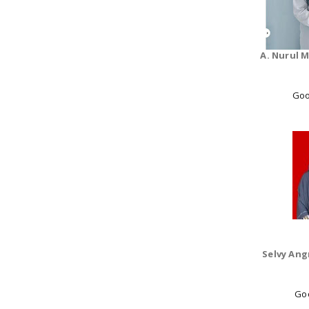
A. Nurul 
Goo
Selvy Angr
Goo